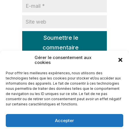
Soumettre le
commentaire
Gérer le consentement aux
cookies
Pour offrir les meilleures expériences, nous utilisons des
technologies telles que les cookies pour stocker et/ou accéder aux
informations des appareils. Le fait de consentir à ces technologies
A propos
Mentions légales
CGV
nous permettra de traiter des données telles que le comportement
Accessibilité handicap
Règlement Intérieur
de navigation ou les ID uniques sur ce site. Le fait de ne pas
consentir ou de retirer son consentement peut avoir un effet négatif
sur certaines caractéristiques et fonctions.
© Tous droits réservés, Emoskills Sarls, 30 décembre 2026 - RCS :
B237893 - LU31587514
Accepter